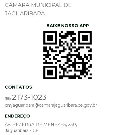
CÂMARA MUNICIPAL DE
JAGUARIBARA
BAIXE NOSSO APP
CONTATOS
2173-1023
(88)
cmjaguaribara@camarajaguaribara.ce.gov.br
ENDEREÇO
AV. BEZERRA DE MENEZES, 230,
Jaguaribara - CE